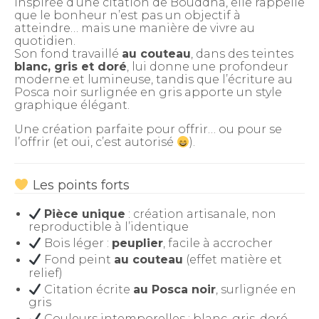
Inspirée d’une citation de Bouddha, elle rappelle
que le bonheur n’est pas un objectif à
atteindre… mais une manière de vivre au
quotidien.
Son fond travaillé
au couteau
, dans des teintes
blanc, gris et doré
, lui donne une profondeur
moderne et lumineuse, tandis que l’écriture au
Posca noir surlignée en gris apporte un style
graphique élégant.
Une création parfaite pour offrir… ou pour se
l’offrir (et oui, c’est autorisé
).
Les points forts
Pièce unique
: création artisanale, non
reproductible à l’identique
Bois léger :
peuplier
, facile à accrocher
Fond peint
au couteau
(effet matière et
relief)
Citation écrite
au Posca noir
, surlignée en
gris