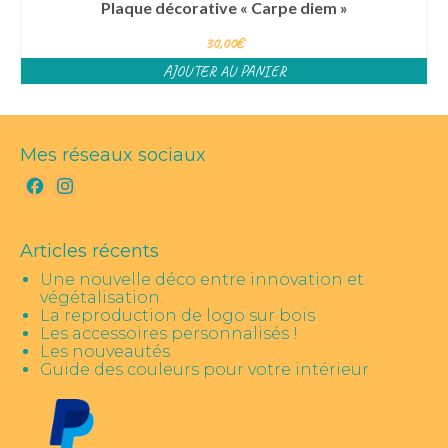
Plaque décorative « Carpe diem »
30,00
€
AJOUTER AU PANIER
Mes réseaux sociaux
Facebook
Instagram
Articles récents
Une nouvelle déco entre innovation et
végétalisation.
La reproduction de logo sur bois
Les accessoires personnalisés !
Les nouveautés
Guide des couleurs pour votre intérieur