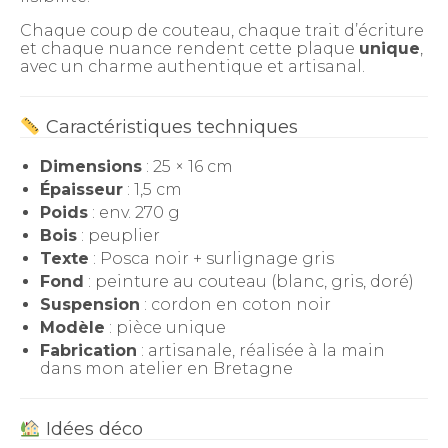
Chaque coup de couteau, chaque trait d’écriture
et chaque nuance rendent cette plaque
unique
,
avec un charme authentique et artisanal.
Caractéristiques techniques
Dimensions
: 25 × 16 cm
Épaisseur
: 1,5 cm
Poids
: env. 270 g
Bois
: peuplier
Texte
: Posca noir + surlignage gris
Fond
: peinture au couteau (blanc, gris, doré)
Suspension
: cordon en coton noir
Modèle
: pièce unique
Fabrication
: artisanale, réalisée à la main
dans mon atelier en Bretagne
Idées déco