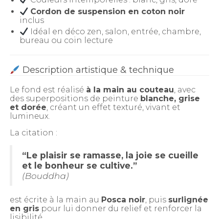
Couleurs intemporelles : blanc, gris, doré
Cordon de suspension en coton noir
inclus
Idéal en déco zen, salon, entrée, chambre,
bureau ou coin lecture
Description artistique & technique
Le fond est réalisé
à la main au couteau
, avec
des superpositions de peinture
blanche, grise
et dorée
, créant un effet texturé, vivant et
lumineux.
La citation :
“Le plaisir se ramasse, la joie se cueille
et le bonheur se cultive.”
(Bouddha)
est écrite à la main au
Posca noir
, puis
surlignée
en gris
pour lui donner du relief et renforcer la
lisibilité.