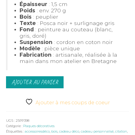
Épaisseur
: 1,5 cm
Poids
: env. 270 g
Bois
: peuplier
Texte
: Posca noir + surlignage gris
Fond
: peinture au couteau (blanc,
gris, doré)
Suspension
: cordon en coton noir
Modèle
: pièce unique
Fabrication
: artisanale, réalisée à la
main dans mon atelier en Bretagne
quantité
AJOUTER AU PANIER
de
Plaque
décorative
citation
Ajouter à mes coups de coeur
de
Bouddha
UGS :
25PP398
Catégorie :
Plaques décoratives
Étiquettes :
accessoiresdéco
,
bois
,
cadeau déco
,
cadeau personnalisé
,
citation
,