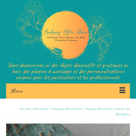
Vous découvrirez ici des objets décoratifs et pratiques en
bois, des plaques à messages et des personnalisations
uniques pour les particuliers et les professionnels.
Menu
Accueil
»
Boutique
»
Plaques décoratives
»
Plaque décorative citation de
Bouddha