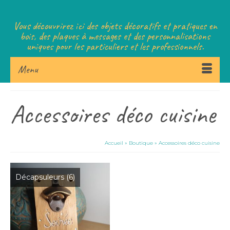
Vous découvrirez ici des objets décoratifs et pratiques en
bois, des plaques à messages et des personnalisations
uniques pour les particuliers et les professionnels.
Menu
Accessoires déco cuisine
Accueil
»
Boutique
»
Accessoires déco cuisine
Décapsuleurs
(6)