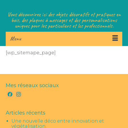
Vous découvrirez ici des objets décoratifs et pratiques en
bois, des plaques à messages et des personnalisations
uniques pour les particuliers et les professionnels.
Menu
[wp_sitemape_page]
Mes réseaux sociaux
Facebook
Instagram
Articles récents
Une nouvelle déco entre innovation et
végétalisation.