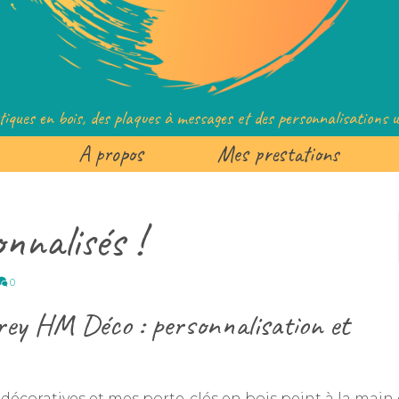
tiques en bois, des plaques à messages et des personnalisations un
A propos
Mes prestations
nnalisés !
0
rey HM Déco : personnalisation et
écoratives et mes porte-clés en bois peint à la main