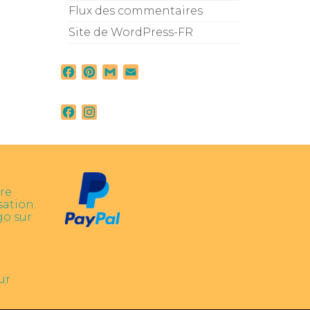
Flux des commentaires
Site de WordPress-FR
Facebook
Pinterest
Gmail
Email
Facebook
Instagram
re
sation.
go sur
ur