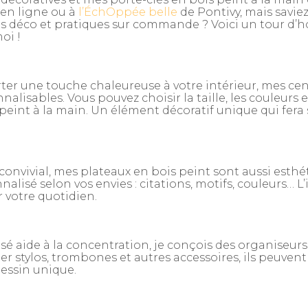
en ligne ou à
l’ÉchOppée belle
de Pontivy, mais savie
s déco et pratiques sur commande ? Voici un tour d’h
oi !
rter une touche chaleureuse à votre intérieur, mes ce
lisables. Vous pouvez choisir la taille, les couleurs e
eint à la main. Un élément décoratif unique qui fera
 convivial, mes plateaux en bois peint sont aussi esthé
isé selon vos envies : citations, motifs, couleurs… L’
 votre quotidien.
sé aide à la concentration, je conçois des organiseurs
r stylos, trombones et autres accessoires, ils peuvent
essin unique.