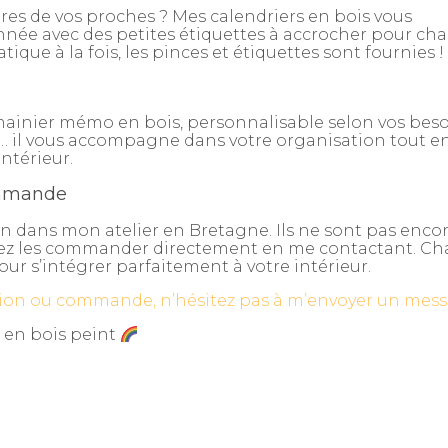
ires de vos proches ? Mes calendriers en bois vous
année avec des petites étiquettes à accrocher pour ch
ique à la fois, les pinces et étiquettes sont fournies !
mainier mémo en bois, personnalisable selon vos beso
… il vous accompagne dans votre organisation tout e
ntérieur.
ommande
ain dans mon atelier en Bretagne. Ils ne sont pas enco
uvez les commander directement en me contactant. C
r s’intégrer parfaitement à votre intérieur.
on ou commande, n’hésitez pas à m’envoyer un mess
 en bois peint