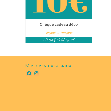
Chèque cadeau déco
Plage
20,00
€
–
100,00
€
de
CHOIX DES OPTIONS
prix :
Ce
20,00€
produit
à
a
100,00€
plusieurs
variations.
Mes réseaux sociaux
Les
options
Facebook
Instagram
peuvent
être
choisies
sur
la
page
du
produit