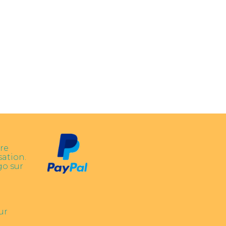
re
sation.
go sur
ur