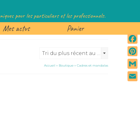
iques pour les particuliers et les professionnels.
Mes actus
Panier
Fac
Tri du plus récent au plus ancien
Pint
Accueil
»
Boutique
»
Cadres et mandalas
Gmai
Emai