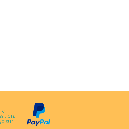
re
sation.
go sur