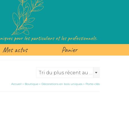
iques pour les particuliers et les professionnels.
Mes actus
Panier
Tri du plus récent au plus ancien
Accueil
»
Boutique
»
Décorations en bois uniques
»
Porte-clés