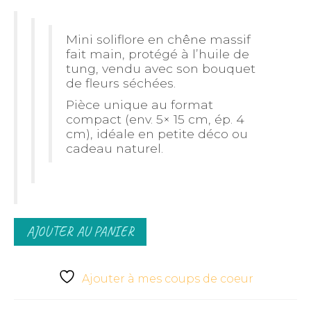
Mini soliflore en chêne massif
fait main, protégé à l’huile de
tung, vendu avec son bouquet
de fleurs séchées.
Pièce unique au format
compact (env. 5× 15 cm, ép. 4
cm), idéale en petite déco ou
cadeau naturel.
quantité
AJOUTER AU PANIER
de
Mini
Soliflore
en
Ajouter à mes coups de coeur
chêne