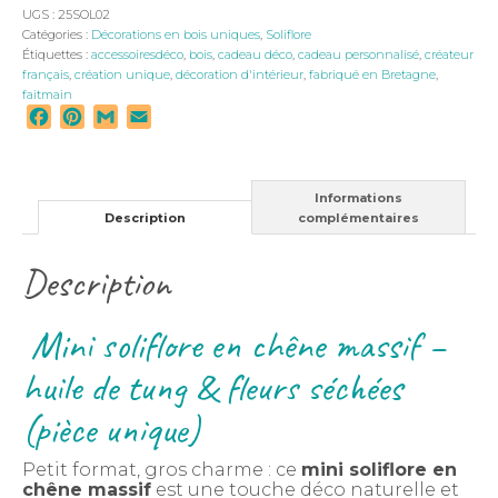
UGS :
25SOL02
Catégories :
Décorations en bois uniques
,
Soliflore
Étiquettes :
accessoiresdéco
,
bois
,
cadeau déco
,
cadeau personnalisé
,
créateur
français
,
création unique
,
décoration d'intérieur
,
fabriqué en Bretagne
,
faitmain
Facebook
Pinterest
Gmail
Email
Informations
Description
complémentaires
Description
Mini soliflore en chêne massif –
huile de tung & fleurs séchées
(pièce unique)
Petit format, gros charme : ce
mini soliflore en
chêne massif
est une touche déco naturelle et