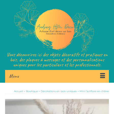
Vous découvrirez ici des objets décoratifs et pratiques en
bois, des plaques à messages et des personnalisations
uniques pour les particuliers et les professionnels.
Menu
Accueil
»
Boutique
»
Décorations en bois uniques
»
Mini Soliflore en chêne