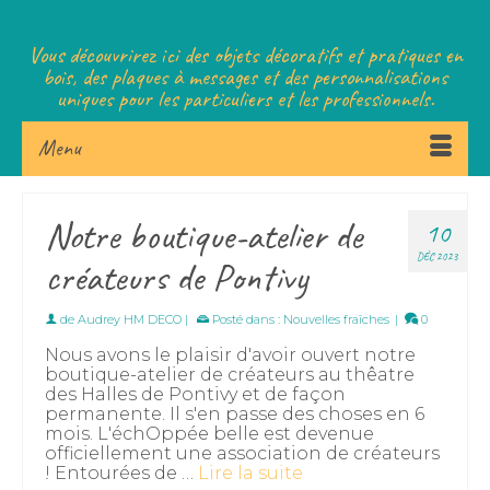
Vous découvrirez ici des objets décoratifs et pratiques en
bois, des plaques à messages et des personnalisations
uniques pour les particuliers et les professionnels.
Menu
Notre boutique-atelier de
10
DÉC 2023
créateurs de Pontivy
de
Audrey HM DECO
|
Posté dans :
Nouvelles fraîches
|
0
Nous avons le plaisir d'avoir ouvert notre
boutique-atelier de créateurs au thêatre
des Halles de Pontivy et de façon
permanente. Il s'en passe des choses en 6
mois. L'échOppée belle est devenue
officiellement une association de créateurs
! Entourées de …
Lire la suite