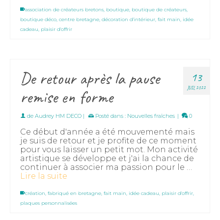
association de créateurs bretons
,
boutique
,
boutique de créateurs
,
boutique déco
,
centre bretagne
,
décoration d'intérieur
,
fait main
,
idée
cadeau
,
plaisir d'offrir
De retour après la pause
13
JUIL 2022
remise en forme
de
Audrey HM DECO
|
Posté dans :
Nouvelles fraîches
|
0
Ce début d'année a été mouvementé mais
je suis de retour et je profite de ce moment
pour vous laisser un petit mot. Mon activité
artistique se développe et j'ai la chance de
continuer à associer ma passion pour le …
Lire la suite
création
,
fabriqué en bretagne
,
fait main
,
idée cadeau
,
plaisir d'offrir
,
plaques personnalisées