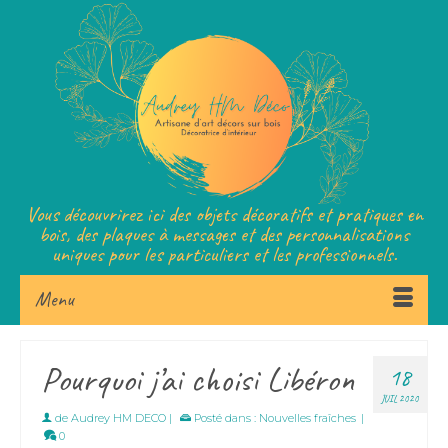
Vous découvrirez ici des objets décoratifs et pratiques en
bois, des plaques à messages et des personnalisations
uniques pour les particuliers et les professionnels.
Menu
Pourquoi j’ai choisi Libéron
18
JUIL 2020
de
Audrey HM DECO
|
Posté dans :
Nouvelles fraîches
|
0