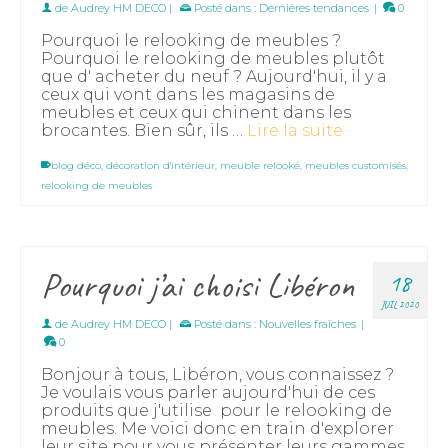
de
Audrey HM DECO
|
Posté dans :
Dernières tendances
|
0
Pourquoi le relooking de meubles ?
Pourquoi le relooking de meubles plutôt
que d' acheter du neuf ? Aujourd'hui, il y a
ceux qui vont dans les magasins de
meubles et ceux qui chinent dans les
brocantes. Bien sûr, ils …
Lire la suite
blog déco
,
décoration d'intérieur
,
meuble relooké
,
meubles customisés
,
relooking de meubles
Pourquoi j’ai choisi Libéron
18
JUIL 2020
de
Audrey HM DECO
|
Posté dans :
Nouvelles fraîches
|
0
Bonjour à tous, Libéron, vous connaissez ?
Je voulais vous parler aujourd'hui de ces
produits que j'utilise pour le relooking de
meubles. Me voici donc en train d'explorer
leur site pour vous présenter leurs gammes